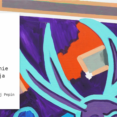
nie
ja
j Pepin