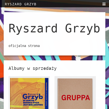
RYSZARD GRZYB
Home
Biografia
Ryszard Grzyb
Teksty
Sztuka
Kontakt
oficjalna strona
Wystawy
English
Albumy w sprzedaży
Polski