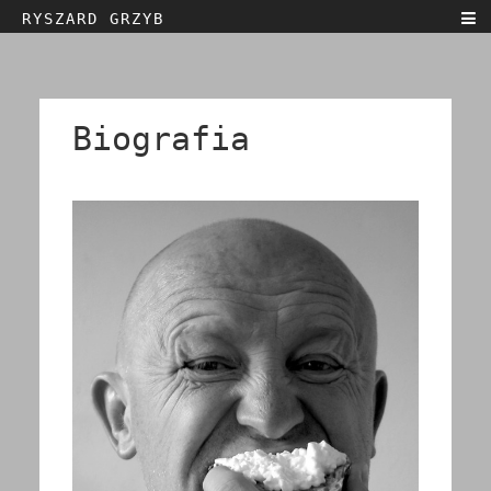
RYSZARD GRZYB
Home
Biografia
Teksty
Biografia
Sztuka
Kontakt
Wystawy
English
Polski