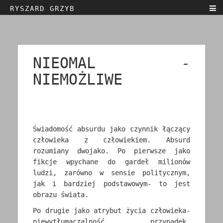
RYSZARD GRZYB
Home
Biografia
Teksty
NIEOMAL -
Sztuka
NIEMOŻLIWE
Kontakt
Wystawy
English
Świadomość absurdu jako czynnik łączący
człowieka z człowiekiem. Absurd
Polski
rozumiany dwojako. Po pierwsze jako
fikcje wpychane do gardeł milionów
ludzi, zarówno w sensie politycznym,
jak i bardziej podstawowym- to jest
obrazu świata.
Po drugie jako atrybut życia człowieka-
niewytłumaczalność, przypadek,