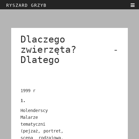
RYSZARD GRZYB
Home
Biography
Texts
Dlaczego
Art
zwierzęta? -
Contact
Dlatego
Exhibitions
English
Polski
1999 r
1.
Holenderscy
Malarze
tematyczni
(pejzaż, portret,
scena rodzajowa,