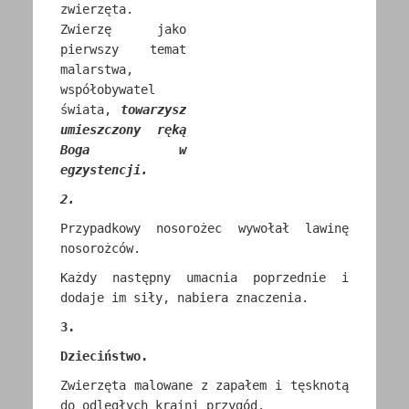
zwierzęta.
Zwierzę jako
pierwszy temat
malarstwa,
współobywatel
świata,
towarzysz
umieszczony
ręką
Boga w
egzystencji.
2.
Przypadkowy nosorożec wywołał lawinę
nosorożców.
Każdy następny umacnia poprzednie i
dodaje im siły, nabiera znaczenia.
3.
Dzieciństwo.
Zwierzęta malowane z zapałem i tęsknotą
do odległych kraini przygód.