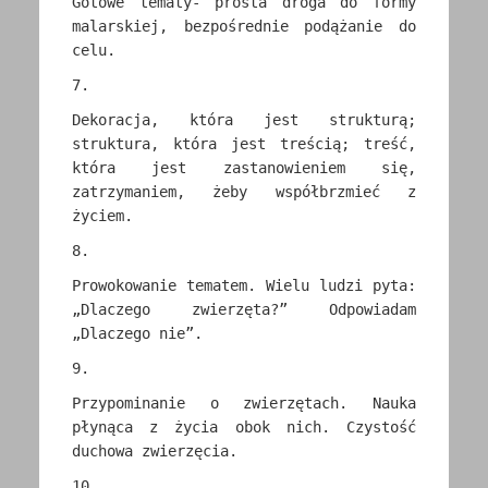
Gotowe tematy- prosta droga do formy
malarskiej, bezpośrednie podążanie do
celu.
7.
Dekoracja, która jest strukturą;
struktura, która jest treścią; treść,
która jest zastanowieniem się,
zatrzymaniem, żeby współbrzmieć z
życiem.
8.
Prowokowanie tematem. Wielu ludzi pyta:
„Dlaczego zwierzęta?” Odpowiadam
„Dlaczego nie”.
9.
Przypominanie o zwierzętach. Nauka
płynąca z życia obok nich. Czystość
duchowa zwierzęcia.
10