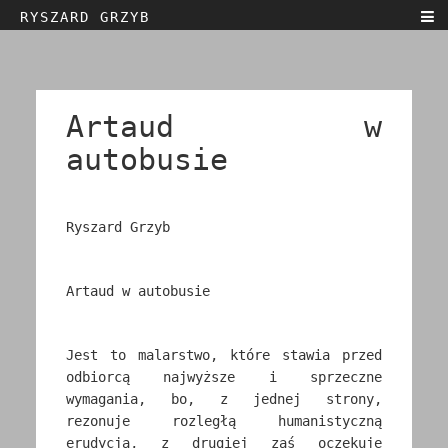
RYSZARD GRZYB
Home
Biografia
Teksty
Artaud w
Sztuka
autobusie
Kontakt
Wystawy
Ryszard Grzyb
English
Polski
Artaud w autobusie
Jest to malarstwo, które stawia przed
odbiorcą najwyższe i sprzeczne
wymagania, bo, z jednej strony,
rezonuje rozległą humanistyczną
erudycją, z drugiej zaś oczekuje