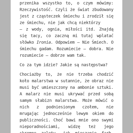
przenika wszystko to, o czym mówimy:
Rzeczywistość. Czyli że świat zbudowany
jest z cząsteczek śmiechu i zrodził się
ze śmiechu, nie jak chcą niektórzy
– z wody, ognia, miłości itd. Znajdą
się tacy, co zaczną mi tutaj wplatać
słówko
Ironia.
Odpowiem – Nie Śmiech. O
śmiechu gadam. Rozumiecie – dobra. Nie
rozumiecie – dobrze wam tak.
Co za tym idzie? Jakie są następstwa?
Chociażby to, że nie trzeba chodzić
koło malarstwa w sutannie, że obraz nie
musi być umieszczony na ambonie sztuki.
A malarz nie musi ukrywać przed sobą
samym słabizn malarstwa. Może mówić o
nich z podniesionym czołem, nie
mrugając jednocześnie lewym okiem do
publiczności. Choć bawi mnie ono swymi
nieporadnościami, widzę też jego