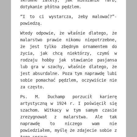
skromne zalety, jak mieszanie farb,
dotykanie płótna pędzlem.
“I to ci wystarcza, żeby malować?”-
powiedzą.
Wtedy odpowie, że właśnie dlatego, że
malarstwo prawie nikomu niepotrzebne,
że jest tylko zbędnym ornamentem do
życia, jak chcą niektórzy, czymś w
rodzaju hobby jak stawianie pasjansa
lub gra w szachy, właśnie dlatego, że
jest absurdalne. Poza tym naprawdę lubi
sobie pomachać pędzlem, oczywiście nie
za często.
Ps. M. Duchamp porzucił karierę
artystyczną w 1924 r. I poświęcił się
szachom. Witkacy w tym samym czasie
zrezygnował z malarstwa. Ale tak
naprawdę to niczego wam nie
powiedziałem, myślę że zdajecie sobie z