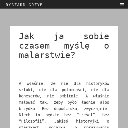
RYSZARD GRZYB
Home
Biography
Texts
Jak ja sobie
Art
czasem myślę o
Contact
malarstwie?
Exhibitions
English
Polski
A właśnie, że nie dla historyków
sztuki, nie dla potomności, nie dla
koneserów, nie ambitnie. A właśnie
malować tak, żeby było ładnie albo
brzydko. Bez dupościsku, zwyczajnie.
Niech to będzie bez “treści”, bez
“Filozofii”. Jakieś historyjki o
ptaszkach, nocniku, o pokazywaniu