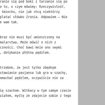
ranie się pod boki i tarzanie się po
o to, o czym mówimy: Rzeczywistość.
 śmiechu, nie jak chcą niektórzy
wplatać słówko
Ironia.
Odpowiem – Nie
e wam tak.
braz nie musi być umieszczony na
malarstwa. Może mówić o nich z
czności. Choć bawi mnie ono swymi
, dotykanie płótna pędzlem.
trzebne, że jest tylko zbędnym
stawianie pasjansa lub gra w szachy,
omachać pędzlem, oczywiście nie za
ię szachom. Witkacy w tym samym czasie
ziałem, myślę że zdajecie sobie z tego