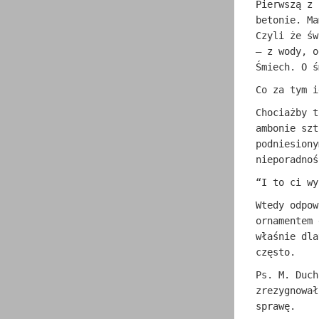
Pierwszą z 
betonie. Ma
Czyli że św
– z wody, 
Śmiech. O ś
Co za tym i
Chociażby t
ambonie szt
podniesiony
nieporadnoś
“I to ci wy
Wtedy odpow
ornamentem 
właśnie dla
często.
Ps. M. Duch
zrezygnował
sprawę.