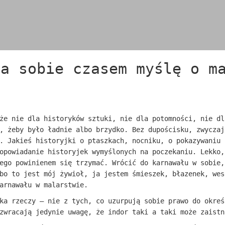
ja sobie czasem myślę o m
że nie dla historyków sztuki, nie dla potomności, nie dl
, żeby było ładnie albo brzydko. Bez dupościsku, zwyczaj
. Jakieś historyjki o ptaszkach, nocniku, o pokazywaniu 
opowiadanie historyjek wymyślonych na poczekaniu. Lekko,
ego powinienem się trzymać. Wrócić do karnawału w sobie,
bo to jest mój żywioł, ja jestem śmieszek, błazenek, wes
arnawału w malarstwie.
ka rzeczy – nie z tych, co uzurpują sobie prawo do okreś
zwracają jedynie uwagę, że indor taki a taki może zaistn