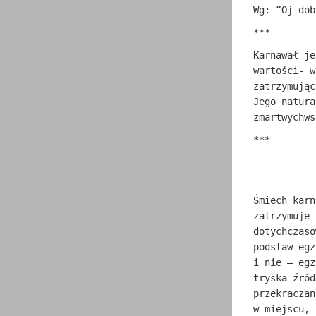
Wg: “Oj dob
***
Karnawał je
wartości- w
zatrzymując
Jego natura
zmartwychws
***
Śmiech karn
zatrzymuje 
dotychczaso
podstaw egz
i nie – egz
tryska źród
przekraczan
w miejscu, 