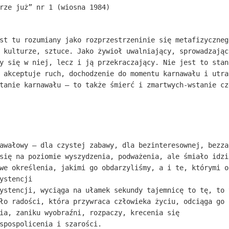
rze już” nr 1 (wiosna 1984)
st tu rozumiany jako rozprzestrzeninie się metafizyczneg
 kulturze, sztuce. Jako żywioł uwalniający, sprowadzając
y się w niej, lecz i ją przekraczający. Nie jest to stan
 akceptuje ruch, dochodzenie do momentu karnawału i utra
tanie karnawału – to także śmierć i zmartwych-wstanie cz
awałowy – dla czystej zabawy, dla bezinteresownej, bezza
się na poziomie wyszydzenia, podważenia, ale śmiało idzi
we określenia, jakimi go obdarzyliśmy, a i te, którymi o
ystencji
ystencji, wyciąga na ułamek sekundy tajemnicę to tę, to 
ło radości, która przywraca człowieka życiu, odciąga go 
ia, zaniku wyobraźni, rozpaczy, krecenia się
spospolicenia i szarości.