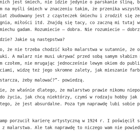
nich jest śmiech, nie idzie jedynie o parskanie śliną, b
m na myśli śmiech w znaczeniu takim, że przenika wszystk
iat zbudowany jest z cząsteczek śmiechu i zrodził się ze
ognia, miłości itd. Znajdą się tacy, co zaczną mi tutaj 
miechu gadam. Rozumiecie – dobra. Nie rozumiecie – dobrz
dzie? Jakie są następstwa?
o, że nie trzeba chodzić koło malarstwa w sutannie, że o
uki. A malarz nie musi ukrywać przed sobą samym słabizn 
m czołem, nie mrugając jednocześnie lewym okiem do publi
ciami, widzę też jego skromne zalety, jak mieszanie farb
starcza, żeby malować?”- powiedzą.
ie, że właśnie dlatego, że malarstwo prawie nikomu niepo
do życia, jak chcą niektórzy, czymś w rodzaju hobby jak 
tego, że jest absurdalne. Poza tym naprawdę lubi sobie p
amp porzucił karierę artystyczną w 1924 r. I poświęcił s
 z malarstwa. Ale tak naprawdę to niczego wam nie powied