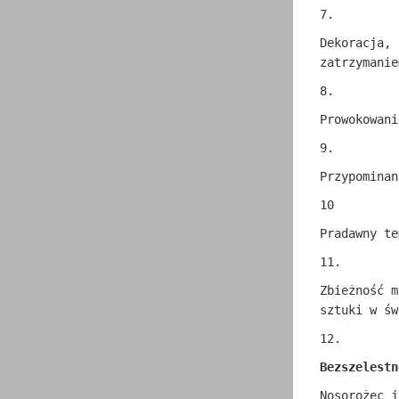
7.
Dekoracja, 
zatrzymanie
8.
Prowokowani
9.
Przypominan
10
Pradawny te
11.
Zbieżność m
sztuki w św
12.
Bezszelestn
Nosorożec j