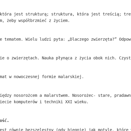
która jest strukturą; struktura, która jest treścią; tre
m, żeby współbrzmieć z życiem.
e tematem. Wielu ludzi pyta: „Dlaczego zwierzęta?” Odpow
ie o zwierzętach. Nauka płynąca z życia obok nich. Czyst
mat w nowoczesnej formie malarskiej.
iędzy nosorożcem a malarstwem. Nosorożec- stare, pradawn
iecie komputerów i techniki XXI wieku.
ość.
est równie bezszelestny (gdy biegnie) jak motyle, które 