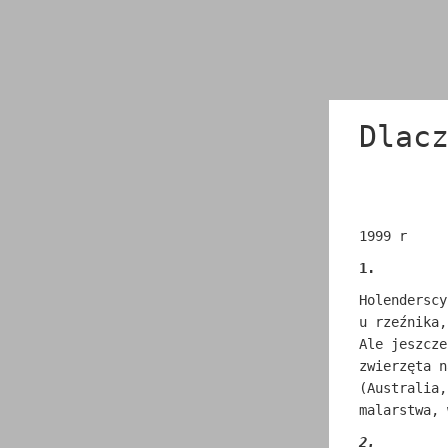
Dlac
1999 r
1.
Holenderscy
u rzeźnika,
Ale jeszcze
zwierzęta n
(Australia,
malarstwa,
2.